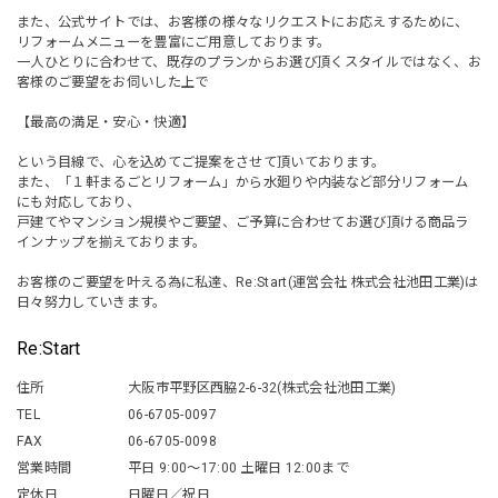
また、公式サイトでは、お客様の様々なリクエストにお応えするために、
リフォームメニューを豊富にご用意しております。
一人ひとりに合わせて、既存のプランからお選び頂くスタイルではなく、お
客様のご要望をお伺いした上で
【最高の満足・安心・快適】
という目線で、心を込めてご提案をさせて頂いております。
また、「１軒まるごとリフォーム」から水廻りや内装など部分リフォーム
にも対応しており、
戸建てやマンション規模やご要望、ご予算に合わせてお選び頂ける商品ラ
インナップを揃えております。
お客様のご要望を叶える為に私達、Re:Start(運営会社 株式会社池田工業)は
日々努力していきます。
Re:Start
住所
大阪市平野区西脇2-6-32(株式会社池田工業)
TEL
06-6705-0097
FAX
06-6705-0098
営業時間
平日 9:00～17:00 土曜日 12:00まで
定休日
日曜日／祝日