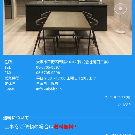
住所
大阪市平野区西脇2-6-32(株式会社池田工業)
TEL
06-6705-0097
FAX
06-6705-0098
営業時間
平日 9:00～17:00 土曜日 12:00まで
定休日
日曜日／祝日
E-mail
info@ikd-hp.jp
ショップ説明
MAP
送料について
工事をご依頼の場合は
送料無料!!