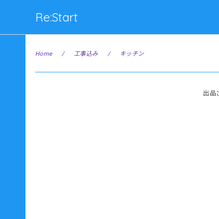
Re:Start
Home
工事込み
キッチン
出品